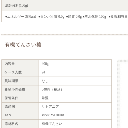
成分分析(100g)
●エネルギー 387kcal ●タンパク質 0.0g ●脂質 0.0g ●炭水化物 100g ●食塩相当量
有機てんさい糖
内容量
400g
ケース入数
24
賞味期限
なし
希望小売価格
540円（税込）
保管条件
常温
原産国
リトアニア
JAN
4958325120018
原材料名
有機てんさい