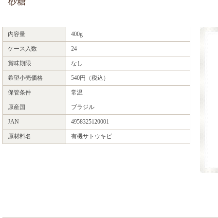
砂糖
内容量
400g
ケース入数
24
賞味期限
なし
希望小売価格
540円（税込）
保管条件
常温
原産国
ブラジル
JAN
4958325120001
原材料名
有機サトウキビ