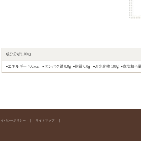
成分分析(100g)
●エネルギー 400kcal ●タンパク質 0.0g ●脂質 0.0g
●炭水化物 100g ●食塩相当量
ライバシーポリシー
サイトマップ