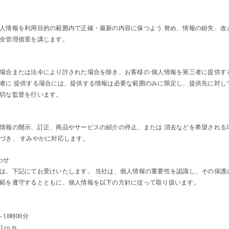
人情報を利用目的の範囲内で正確・最新の内容に保つよう 努め、情報の紛失、改
全管理措置を講じます。
場合または法令により許された場合を除き、お客様の 個人情報を第三者に提供す
者に 提供する場合には、提供する情報は必要な範囲のみに限定し、提供先に対し
切な監督を行います。
情報の開示、訂正、商品やサービスの紹介の停止、または 消去などを希望される
づき、 すみやかに対応します。
わせ
は、下記にてお受けいたします。 当社は、個人情報の重要性を認識し、その保護
範を遵守するとともに、個人情報を以下の方針に従って取り扱います。
18時00分
l.co.jp