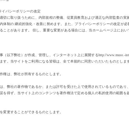
ライバシーポリシーの改定
適切に取り扱うために、内部規程の整備、従業員教育および適正な内部監査の実
内体制の 継続的強化・改善に努めます。また、プライバシーポリシーの改定が必
ることがあります。 但し、重要な変更がある場合には、当ホームページ上におい
事（以下弊社）が作成、管理し、インターネット上に展開する
http://www.muso.-int
ます。当サイトをご利用になる皆様は、全て本規約に同意いただいたものとしま
作権は、弊社が所有するものとします。
は、弊社の著作物であるか、または許可を受けた上で使用されているものであり
諾を得ず、当サイト上のコンテンツを著作権法で定める個人の私的使用の範囲を
を変更することができるものとします。