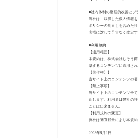
■社内体制の継続的改善とプ
当社は、取得した個人情報を
ポリシーの見直しを含めた社
客様に対して予告なく改定す
■利用規約
【適用範囲】
本規約は、株式会社むそう商
築するコンテンツに適用され
【著作権】】
当サイト上のコンテンツの著
【禁止事項】
当サイト上のコンテンツ全て
止します。利用者は弊社の許
ことは出来ません。
【利用規約の変更】
弊社は適宜裁量により本規約
2008年9月1日