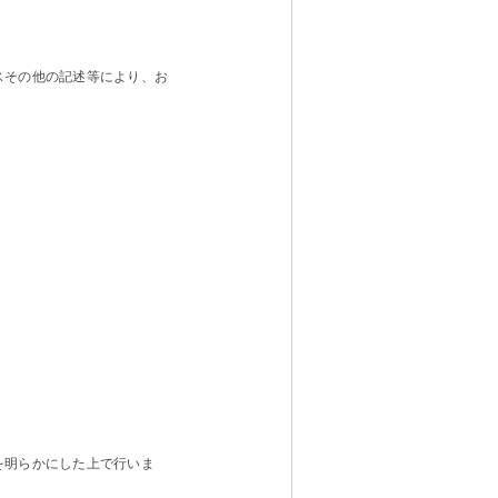
スその他の記述等により、お
を明らかにした上で行いま
。