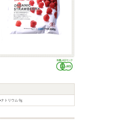
 ●ナトリウム 0g