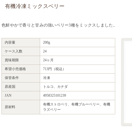
有機冷凍ミックスベリー
色鮮やかで香りと甘みの強いベリー3種をミックスしました。
内容量
200g
ケース入数
24
賞味期限
24ヶ月
希望小売価格
713円（税込）
保管条件
冷凍
原産国
トルコ、カナダ
JAN
4958325101239
有機ストロベリ、有機ブルーベリー、有機
原材料
ラズベリー