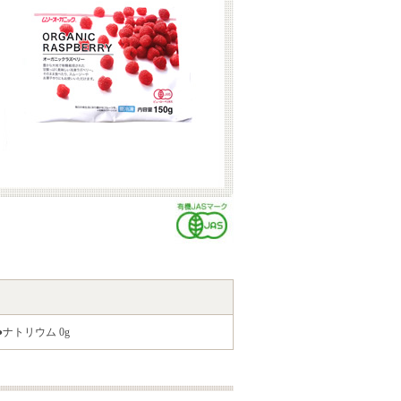
 ●ナトリウム 0g