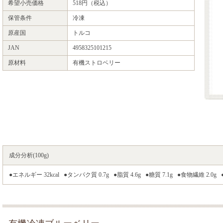
希望小売価格
518円（税込）
保管条件
冷凍
原産国
トルコ
JAN
4958325101215
原材料
有機ストロベリー
成分分析(100g)
●エネルギー 32kcal ●タンパク質 0.7g ●脂質 4.6g ●糖質 7.1g ●食物繊維 2.0g