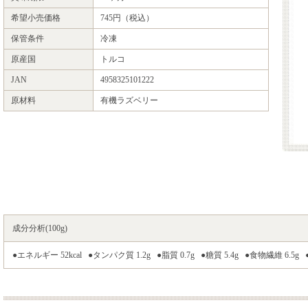
希望小売価格
745円（税込）
保管条件
冷凍
原産国
トルコ
JAN
4958325101222
原材料
有機ラズベリー
成分分析(100g)
●エネルギー 52kcal ●タンパク質 1.2g ●脂質 0.7g ●糖質 5.4g ●食物繊維 6.5g