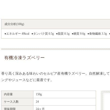
成分分析(100g)
●エネルギー 49kcal ●タンパク質 0.5g ●脂質 0.1g ●糖質 9.6g ●食物繊維 3.3g
有機冷凍ラズベリー
香り高く深みある味わいのセルビア産有機ラズベリー。自然解凍して
ングやジュースなどに最適です。
内容量
150g
ケース入数
24
賞味期限
24ヶ月