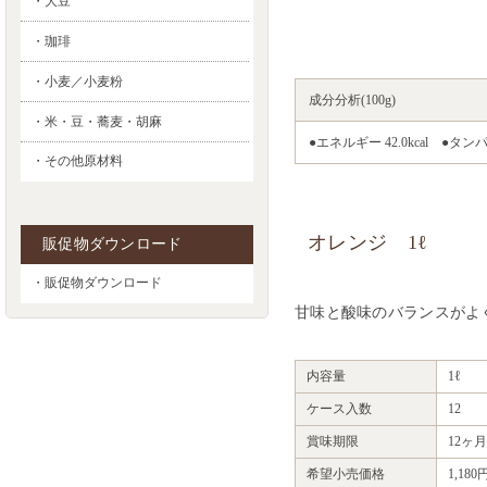
・大豆
・珈琲
・小麦／小麦粉
成分分析(100g)
・米・豆・蕎麦・胡麻
●エネルギー 42.0kcal ●タンパ
・その他原材料
オレンジ 1ℓ
販促物ダウンロード
・販促物ダウンロード
甘味と酸味のバランスがよ
内容量
1ℓ
ケース入数
12
賞味期限
12ヶ月
希望小売価格
1,18