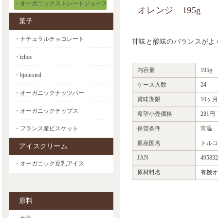
・オーガニックストレートジュース
オレンジ 195g
菓子
・ナチュラルチョコレート
甘味と酸味のバランスがよ
・ichoc
内容量
195g
・bjonrsted
ケース入数
24
・オーガニックナッツバー
賞味期限
10ヶ月
・オーガニックチップス
希望小売価格
281
保管条件
常温
・フランス産ビスケット
原産国名
トルコ
アイスクリーム
JAN
495832
・オーガニック豆乳アイス
原材料名
有機オ
原料