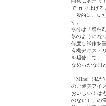
開発にあたっ
で”作り上げ
一般的に、豆
す。
水分は「増粘
氷のようにな
何度も試作を
有機デキスト
を駆使して、
なめらかな口
「Mine!（
のご褒美アイ
おいしい！はもち
のない）」の