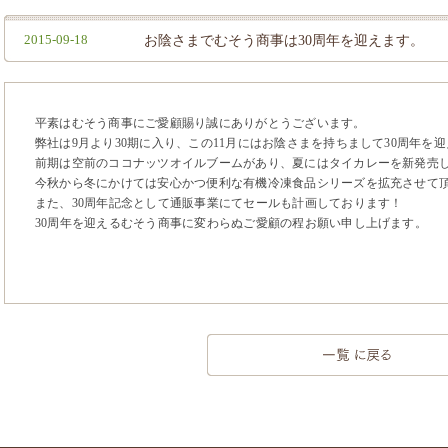
2015-09-18
お陰さまでむそう商事は30周年を迎えます。
平素はむそう商事にご愛顧賜り誠にありがとうございます。
弊社は9月より30期に入り、この11月にはお陰さまを持ちまして30周年を
前期は空前のココナッツオイルブームがあり、夏にはタイカレーを新発売
今秋から冬にかけては安心かつ便利な有機冷凍食品シリーズを拡充させて
また、30周年記念として通販事業にてセールも計画しております！
30周年を迎えるむそう商事に変わらぬご愛顧の程お願い申し上げます。